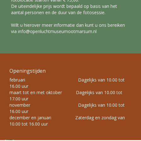
De uiteindelijke prijs wordt bepaald op basis van het
aantal personen en de duur van de fotosessie.
WIlt u hierover meer informatie dan kunt u ons bereiken
via
info@openluchtmuseumootmarsum.nl
Openingstijden
februari Dagelijks van 10.00 tot
16.00 uur
maart tot en met oktober Dagelijks van 10.00 tot
17.00 uur
november Dagelijks van 10.00 tot
16.00 uur
december en januari Zaterdag en zondag van
10.00 tot 16.00 uur