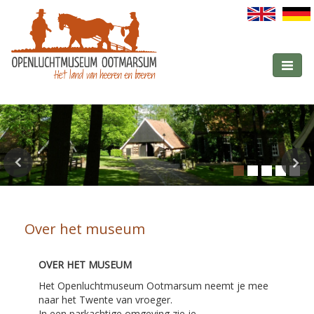
Toggle
navigati
Over het museum
OVER HET MUSEUM
Het Openluchtmuseum Ootmarsum neemt je mee
naar het Twente van vroeger.
In een parkachtige omgeving zie je